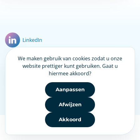
LinkedIn
We maken gebruik van cookies zodat u onze
Nieuwsbrief
website prettiger kunt gebruiken. Gaat u
hiermee akkoord?
Aanpassen
Disclaimer
|
NHG
|
Heeft u een klacht?
|
Privacy
|
Afwijzen
Toegankelijkheid
Akkoord