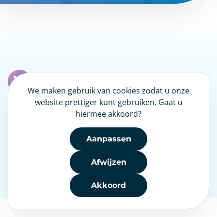
LinkedIn
We maken gebruik van cookies zodat u onze
website prettiger kunt gebruiken. Gaat u
hiermee akkoord?
Nieuwsbrief
Aanpassen
Afwijzen
Disclaimer
|
NHG
|
Heeft u een klacht?
|
Privacy
|
Toegankelijkheid
Akkoord