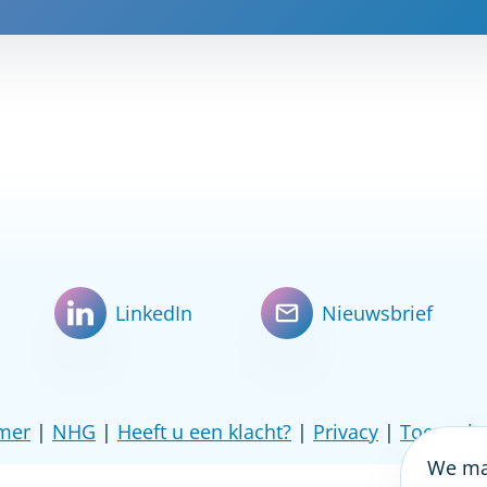
LinkedIn
Nieuwsbrief
imer
|
NHG
|
Heeft u een klacht?
|
Privacy
|
Toegankel
We mak