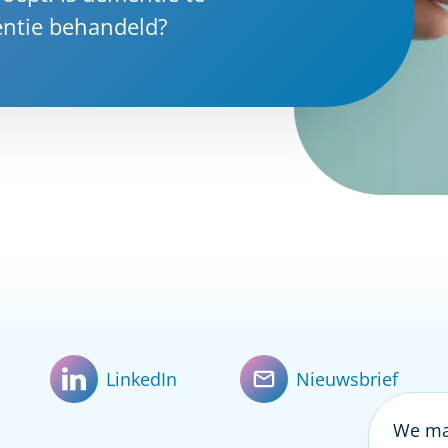
ntie behandeld?
LinkedIn
Nieuwsbrief
We mak