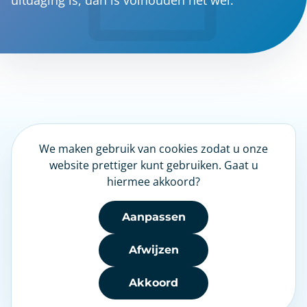
uitdaging is, dan is volhouden het wel.
We maken gebruik van cookies zodat u onze
LinkedIn
website prettiger kunt gebruiken. Gaat u
hiermee akkoord?
Nieuwsbrief
Aanpassen
Afwijzen
Akkoord
Disclaimer
|
NHG
|
Heeft u een klacht?
|
Privacy
|