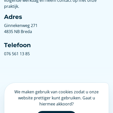
volgende werkdag en neem contact op met onze
praktijk.
Adres
Ginnekenweg 271
4835 NB Breda
Telefoon
076 561 13 85
We maken gebruik van cookies zodat u onze
LinkedIn
website prettiger kunt gebruiken. Gaat u
hiermee akkoord?