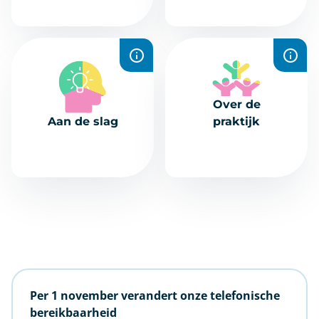
berichten sturen
en meer.
Werk aan uw
Maak kennis met
gezondheid met
ons team!
Over de
handige tips en
Aan de slag
praktijk
oefeningen.
Per 1 november verandert onze telefonische
bereikbaarheid