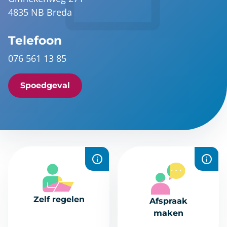
4835 NB Breda
Telefoon
076 561 13 85
Spoedgeval
Recepten
Plan snel en
aanvragen,
eenvoudig een
Zelf regelen
Afspraak
uitslagen
afspraak online.
maken
bekijken,