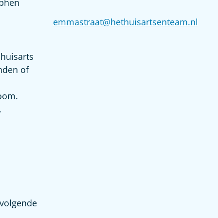
cphen
emmastraat@hethuisartsenteam.nl
 huisarts
nden of
oom.
.
 volgende
.