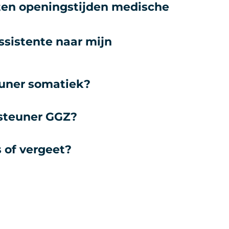
iten openingstijden medische
sistente naar mijn
euner somatiek?
rsteuner GGZ?
s of vergeet?