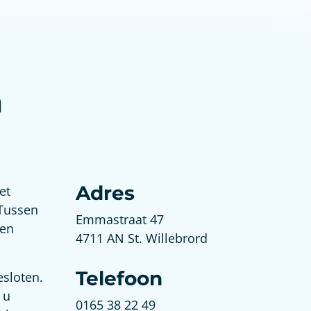
m
Adres
et
 Tussen
Emmastraat 47
een
4711 AN St. Willebrord
Telefoon
esloten.
 u
0165 38 22 49