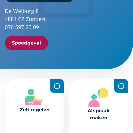
De Welborg 8
4881 CZ Zundert
076 597 25 09
Spoedgeval
Recepten
Plan snel en
aanvragen,
eenvoudig een
Zelf regelen
Afspraak
uitslagen
afspraak online.
maken
bekijken,
berichten sturen