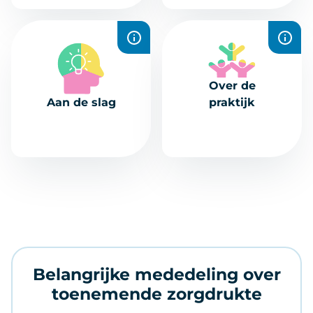
en meer.
Werk aan uw
Maak kennis met
gezondheid met
ons team!
Over de
handige tips en
Aan de slag
praktijk
oefeningen.
Belangrijke mededeling over
toenemende zorgdrukte