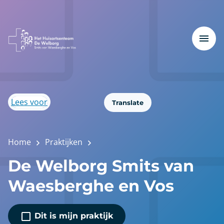
Lees voor
Translate
Home
Praktijken
De Welborg Smits van
Waesberghe en Vos
Dit is mijn praktijk