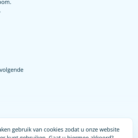
oom.
.
 volgende
.
en gebruik van cookies zodat u onze website
ger kunt gebruiken. Gaat u hiermee akkoord?