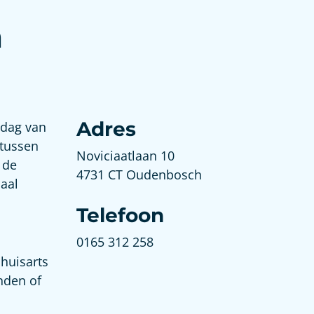
m
Adres
jdag van
 tussen
Noviciaatlaan 10
 de
4731 CT Oudenbosch
iaal
Telefoon
0165 312 258
 huisarts
nden of