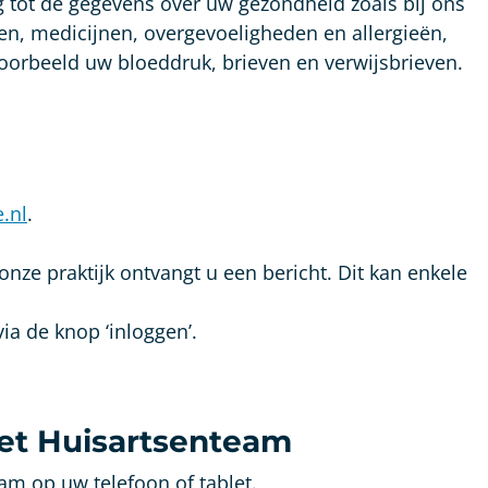
 tot de gegevens over uw gezondheid zoals bij ons
en, medicijnen, overgevoeligheden en allergieën,
voorbeeld uw bloeddruk, brieven en verwijsbrieven.
.nl
.
nze praktijk ontvangt u een bericht. Dit kan enkele
a de knop ‘inloggen’.
et Huisartsenteam
m op uw telefoon of tablet.