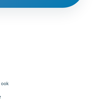
s ook
e